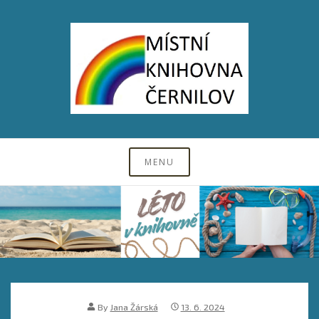
Skip
to
content
web Místní knihovny v Černilově, nabídka akcí, tipy na čtení, odkaz na
on-line katalog
Knihovna Černilov
MENU
By
Jana Žárská
13. 6. 2024