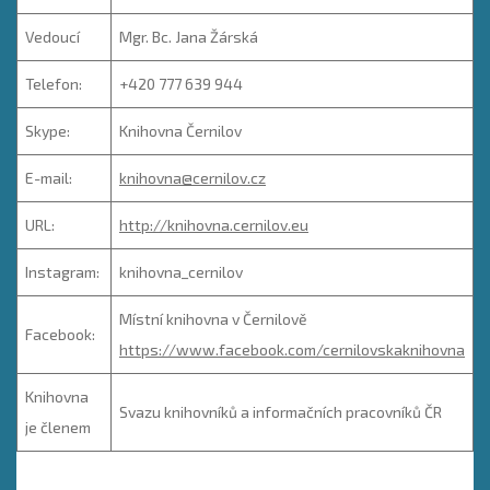
Vedoucí
Mgr. Bc. Jana Žárská
Telefon:
+420 777 639 944
Skype:
Knihovna Černilov
E-mail:
knihovna@cernilov.cz
URL:
http://knihovna.cernilov.eu
Instagram:
knihovna_cernilov
Místní knihovna v Černilově
Facebook:
https://www.facebook.com/cernilovskaknihovna
Knihovna
Svazu knihovníků a informačních pracovníků ČR
je členem