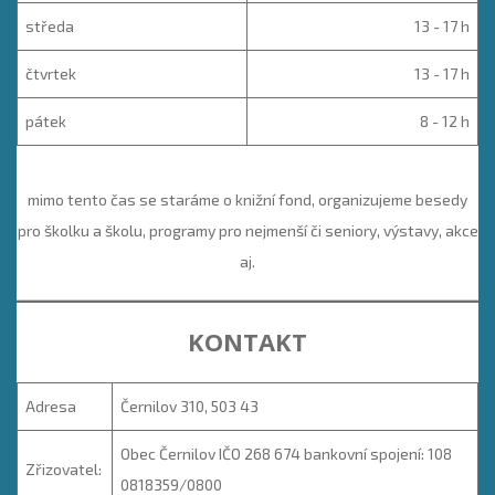
středa
13 - 17 h
čtvrtek
13 - 17 h
pátek
8 - 12 h
mimo tento čas se staráme o knižní fond, organizujeme besedy
pro školku a školu, programy pro nejmenší či seniory, výstavy, akce
aj.
KONTAKT
Adresa
Černilov 310, 503 43
Obec Černilov IČO 268 674 bankovní spojení: 108
Zřizovatel:
0818359/0800