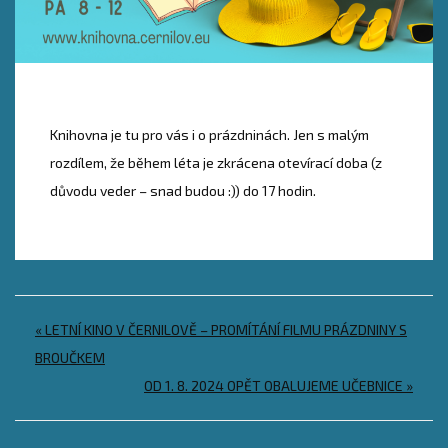
Knihovna je tu pro vás i o prázdninách. Jen s malým
rozdílem, že během léta je zkrácena otevírací doba (z
důvodu veder – snad budou :)) do 17 hodin.
Navigace
« LETNÍ KINO V ČERNILOVĚ – PROMÍTÁNÍ FILMU PRÁZDNINY S
pro
BROUČKEM
OD 1. 8. 2024 OPĚT OBALUJEME UČEBNICE »
příspěvek