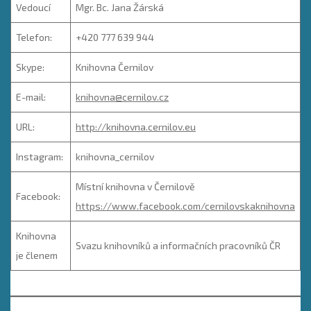
Vedoucí
Mgr. Bc. Jana Žárská
Telefon:
+420 777 639 944
Skype:
Knihovna Černilov
E-mail:
knihovna@cernilov.cz
URL:
http://knihovna.cernilov.eu
Instagram:
knihovna_cernilov
Místní knihovna v Černilově
Facebook:
https://www.facebook.com/cernilovskaknihovna
Knihovna
Svazu knihovníků a informačních pracovníků ČR
je členem