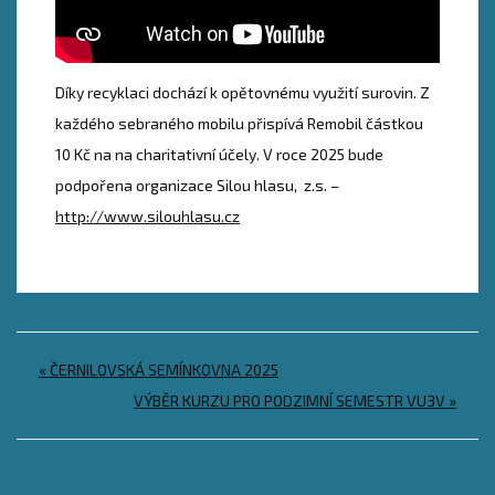
Díky recyklaci dochází k opětovnému využití surovin. Z
každého sebraného mobilu přispívá Remobil částkou
10 Kč na na charitativní účely. V roce 2025 bude
podpořena organizace Silou hlasu, z.s. –
http://www.silouhlasu.cz
Navigace
« ČERNILOVSKÁ SEMÍNKOVNA 2025
pro
VÝBĚR KURZU PRO PODZIMNÍ SEMESTR VU3V »
příspěvek