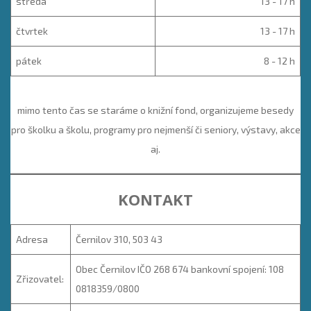
středa
13 - 17 h
čtvrtek
13 - 17 h
pátek
8 - 12 h
mimo tento čas se staráme o knižní fond, organizujeme besedy
pro školku a školu, programy pro nejmenší či seniory, výstavy, akce
aj.
KONTAKT
Adresa
Černilov 310, 503 43
Obec Černilov IČO 268 674 bankovní spojení: 108
Zřizovatel:
0818359/0800