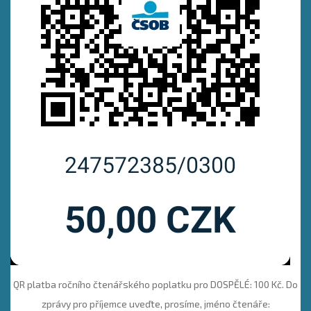
QR platba ročního čtenářského poplatku pro DOSPĚLÉ: 100 Kč. Do
zprávy pro příjemce uveďte, prosíme, jméno čtenáře: