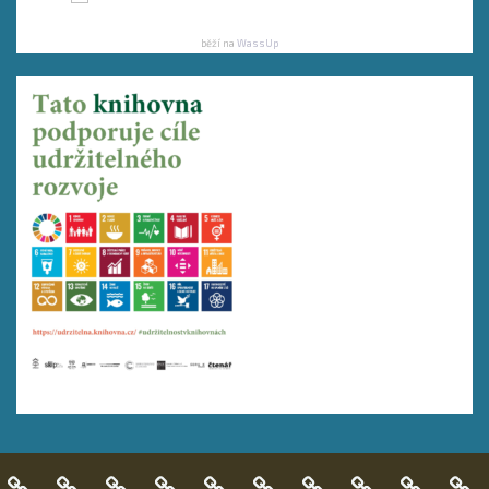
běží na
WassUp