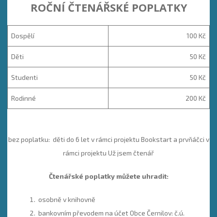
ROČNÍ ČTENÁŘSKÉ POPLATKY
Dospělí
100 Kč
Děti
50 Kč
Studenti
50 Kč
Rodinné
200 Kč
bez poplatku: děti do 6 let v rámci projektu Bookstart a prvňáčci v
rámci projektu Už jsem čtenář
Čtenářské poplatky můžete uhradit:
osobně v knihovně
bankovním převodem na účet Obce Černilov: č.ú.