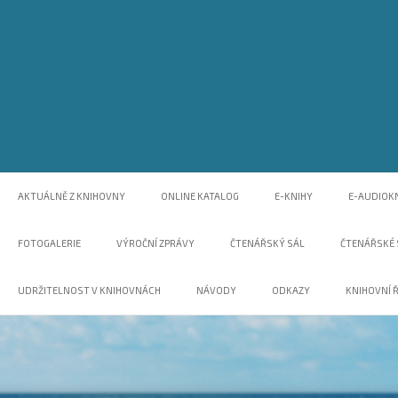
Skip
to
content
web Místní knihovny v Černilově, nabídka akcí, tipy na čtení, odkaz na o
Knihovna Černilov
AKTUÁLNĚ Z KNIHOVNY
ONLINE KATALOG
E-KNIHY
E-AUDIOK
FOTOGALERIE
VÝROČNÍ ZPRÁVY
ČTENÁŘSKÝ SÁL
ČTENÁŘSKÉ
UDRŽITELNOST V KNIHOVNÁCH
NÁVODY
ODKAZY
KNIHOVNÍ 