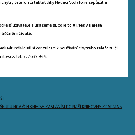
 chytrý telefon či tablet díky Nadaci Vodafone zapůjčit a
ilejší uživatele a ukážeme si, co je to
AI, tedy umělá
 běžném životě
.
luvit individuální konzultaci k používání chytrého telefonu či
ilov.cz, tel. 777 639 944.
ŠÍ
ÁKUPU NOVÝCH KNIH SE ZASLÁNÍM DO NAŠÍ KNIHOVNY ZDARMA »