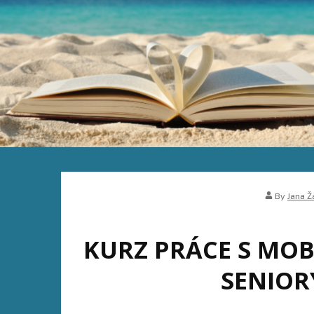
By
Jana Ž
KURZ PRÁCE S MO
SENIOR