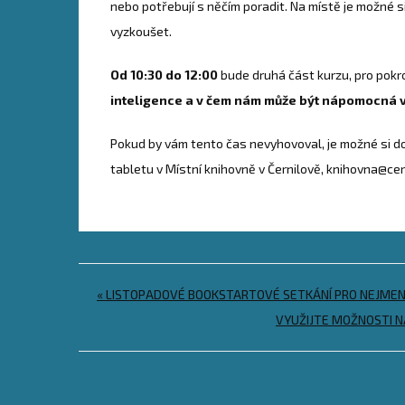
nebo potřebují s něčím poradit. Na místě je možné si
vyzkoušet.
Od 10:30 do 12:00
bude druhá část kurzu, pro pokroč
inteligence a v čem nám může být nápomocná v
Pokud by vám tento čas nevyhovoval, je možné si dom
tabletu v Místní knihovně v Černilově, knihovna@cern
Navigace
« LISTOPADOVÉ BOOKSTARTOVÉ SETKÁNÍ PRO NEJMEN
pro
VYUŽIJTE MOŽNOSTI N
příspěvek