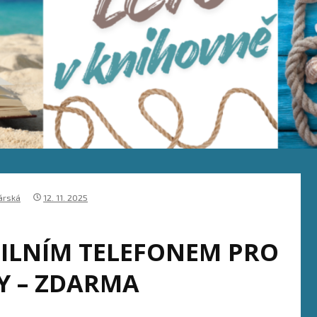
árská
12. 11. 2025
BILNÍM TELEFONEM PRO
Y – ZDARMA