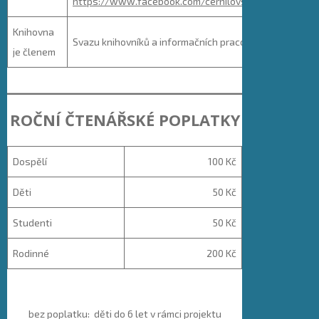
https://www.facebook.com/cernilovskaknihovna
Knihovna
Svazu knihovníků a informačních pracovníků ČR
je členem
ROČNÍ ČTENÁŘSKÉ POPLATKY
Dospělí
100 Kč
Děti
50 Kč
Studenti
50 Kč
Rodinné
200 Kč
bez poplatku: děti do 6 let v rámci projektu