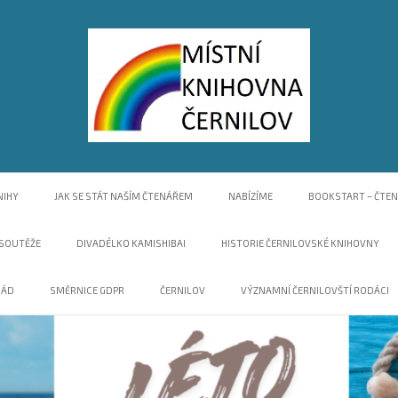
n-line katalog
NIHY
JAK SE STÁT NAŠÍM ČTENÁŘEM
NABÍZÍME
BOOKSTART – ČTE
 SOUTĚŽE
DIVADÉLKO KAMISHIBAI
HISTORIE ČERNILOVSKÉ KNIHOVNY
ŘÁD
SMĚRNICE GDPR
ČERNILOV
VÝZNAMNÍ ČERNILOVŠTÍ RODÁCI