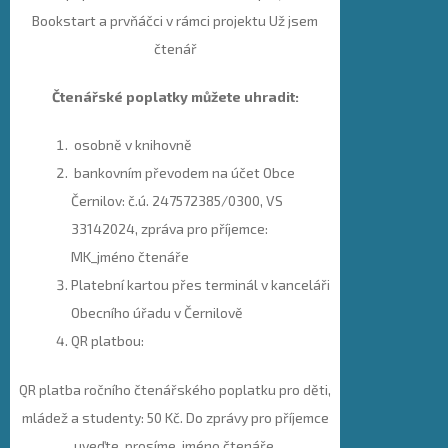
Bookstart a prvňáčci v rámci projektu Už jsem
čtenář
Čtenářské poplatky můžete uhradit:
osobně v knihovně
bankovním převodem na účet Obce
Černilov: č.ú. 247572385/0300, VS
33142024, zpráva pro příjemce:
MK_jméno čtenáře
Platební kartou přes terminál v kanceláři
Obecního úřadu v Černilově
QR platbou:
QR platba ročního čtenářského poplatku pro děti,
mládež a studenty: 50 Kč. Do zprávy pro příjemce
uveďte, prosíme, jméno čtenáře.