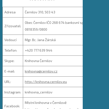
Adresa
Černilov 310, 503 43
Obec Černilov IČO 268 674 bankovní spojení: 108
Zřizovatel:
0818359/0800
Vedoucí
Mgr. Bc. Jana Žárská
Telefon:
+420 777 639 944
Skype:
Knihovna Černilov
E-mail:
knihovna@cernilov.cz
URL:
http://knihovna.cernilov.eu
Instagram:
knihovna_cernilov
Místní knihovna v Černilově
Facebook: