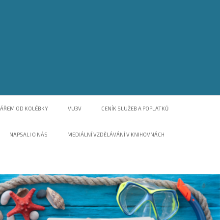
NÁŘEM OD KOLÉBKY
VU3V
CENÍK SLUŽEB A POPLATKŮ
NAPSALI O NÁS
MEDIÁLNÍ VZDĚLÁVÁNÍ V KNIHOVNÁCH