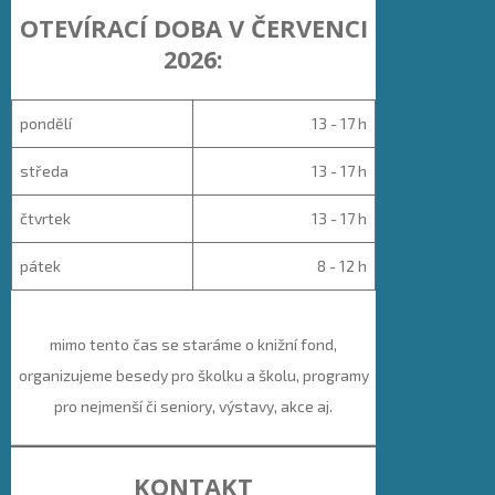
OTEVÍRACÍ DOBA V ČERVENCI
2026:
pondělí
13 - 17 h
středa
13 - 17 h
čtvrtek
13 - 17 h
pátek
8 - 12 h
mimo tento čas se staráme o knižní fond,
organizujeme besedy pro školku a školu, programy
pro nejmenší či seniory, výstavy, akce aj.
KONTAKT