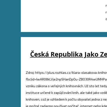
Česká Republika Jako Ze
Zdroj: https://plus.rozhlas.cz/klara-vlasakova-kni
fbclid=IwAR08kLVje2npSHanDpOu-ZBO30R4wUMHPaeu
vzniku zákona o veřejných knihovnách. Už sto let tedy 
instituce určené k zapůjčování knih, ale také jako vzd
knihoven, což je vzhledem k počtu obyvatel jedna z nej
je možné zadarmo používat počítač, internet nebo kde