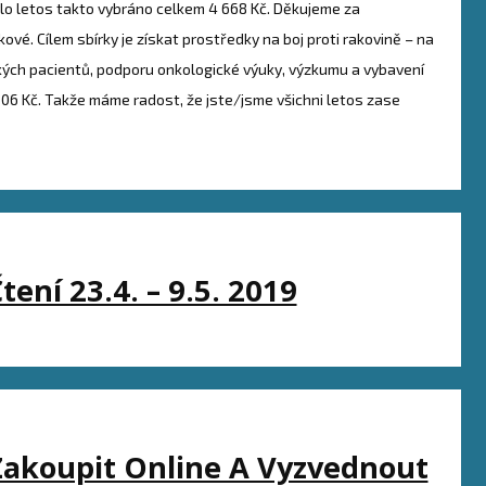
ylo letos takto vybráno celkem 4 668 Kč. Děkujeme za
ové. Cílem sbírky je získat prostředky na boj proti rakovině – na
ckých pacientů, podporu onkologické výuky, výzkumu a vybavení
 306 Kč. Takže máme radost, že jste/jsme všichni letos zase
ení 23.4. – 9.5. 2019
Zakoupit Online A Vyzvednout