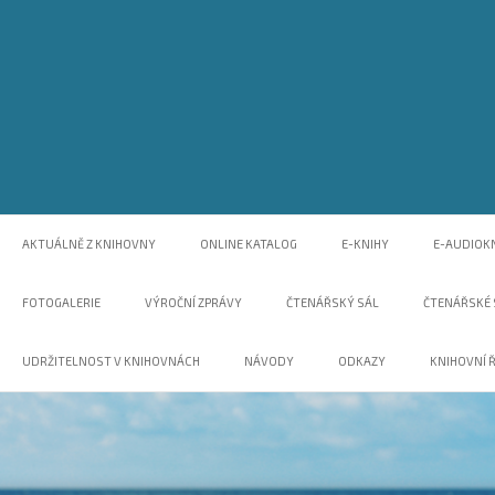
Skip
to
content
web Místní knihovny v Černilově, nabídka akcí, tipy na čtení, odkaz na o
Knihovna Černilov
AKTUÁLNĚ Z KNIHOVNY
ONLINE KATALOG
E-KNIHY
E-AUDIOK
FOTOGALERIE
VÝROČNÍ ZPRÁVY
ČTENÁŘSKÝ SÁL
ČTENÁŘSKÉ
UDRŽITELNOST V KNIHOVNÁCH
NÁVODY
ODKAZY
KNIHOVNÍ 