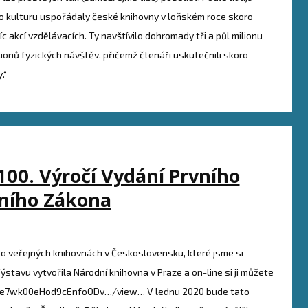
o kulturu uspořádaly české knihovny v loňském roce skoro
c akcí vzdělávacích. Ty navštívilo dohromady tři a půl milionu
ionů fyzických návštěv, přičemž čtenáři uskutečnili skoro
.“
100. Výročí Vydání Prvního
ního Zákona
na o veřejných knihovnách v Československu, které jsme si
ýstavu vytvořila Národní knihovna v Praze a on-line si ji můžete
zl3e7wk00eHod9cEnfoODv…/view… V lednu 2020 bude tato