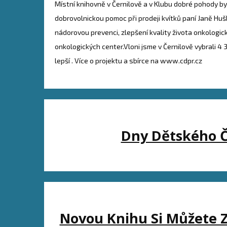
Místní knihovně v Černilově a v Klubu dobré pohody b
dobrovolnickou pomoc při prodeji kvítků paní Janě Hušk
nádorovou prevenci, zlepšení kvality života onkologi
onkologických center.Vloni jsme v Černilově vybrali 4
lepší . Více o projektu a sbírce na www.cdpr.cz
Dny Dětského Čt
Novou Knihu Si Můžete 