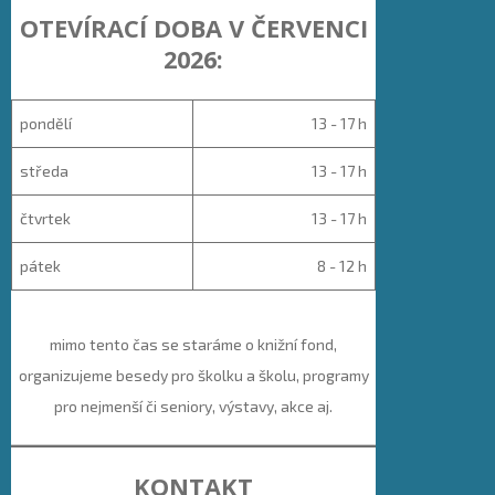
OTEVÍRACÍ DOBA V ČERVENCI
2026:
pondělí
13 - 17 h
středa
13 - 17 h
čtvrtek
13 - 17 h
pátek
8 - 12 h
mimo tento čas se staráme o knižní fond,
organizujeme besedy pro školku a školu, programy
pro nejmenší či seniory, výstavy, akce aj.
KONTAKT