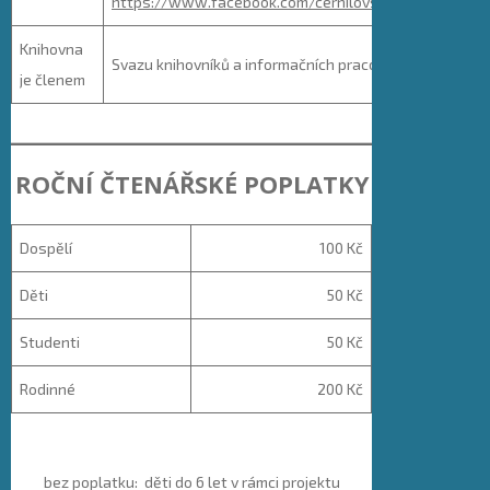
https://www.facebook.com/cernilovskaknihovna
Knihovna
Svazu knihovníků a informačních pracovníků ČR
je členem
ROČNÍ ČTENÁŘSKÉ POPLATKY
Dospělí
100 Kč
Děti
50 Kč
Studenti
50 Kč
Rodinné
200 Kč
bez poplatku: děti do 6 let v rámci projektu