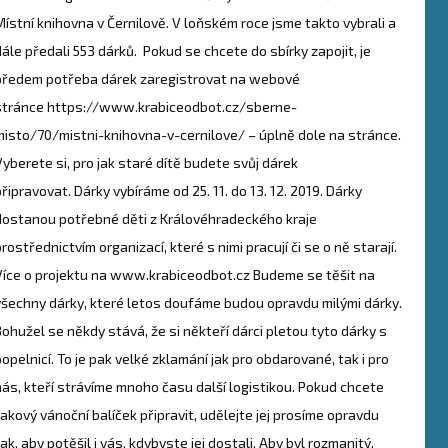
Místní knihovna v Černilově. V loňském roce jsme takto vybrali a
dále předali 553 dárků. Pokud se chcete do sbírky zapojit, je
předem potřeba dárek zaregistrovat na webové
stránce https://www.krabiceodbot.cz/sberne-
misto/70/mistni-knihovna-v-cernilove/ – úplně dole na stránce.
Vyberete si, pro jak staré dítě budete svůj dárek
připravovat. Dárky vybíráme od 25. 11. do 13. 12. 2019. Dárky
dostanou potřebné děti z Královéhradeckého kraje
rostřednictvím organizací, které s nimi pracují či se o ně starají.
Více o projektu na www.krabiceodbot.cz Budeme se těšit na
všechny dárky, které letos doufáme budou opravdu milými dárky.
Bohužel se někdy stává, že si někteří dárci pletou tyto dárky s
popelnicí. To je pak velké zklamání jak pro obdarované, tak i pro
nás, kteří strávíme mnoho času další logistikou. Pokud chcete
takový vánoční balíček připravit, udělejte jej prosíme opravdu
ak, aby potěšil i vás, kdybyste jej dostali. Aby byl rozmanitý,