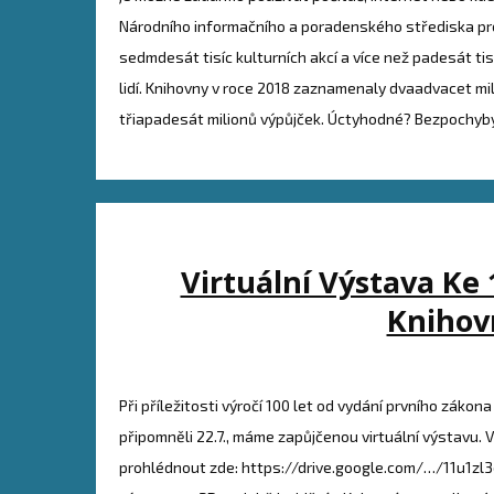
Národního informačního a poradenského střediska pr
sedmdesát tisíc kulturních akcí a více než padesát tisí
lidí. Knihovny v roce 2018 zaznamenaly dvaadvacet mil
třiapadesát milionů výpůjček. Úctyhodné? Bezpochyby
Virtuální Výstava Ke 
Knihov
Při příležitosti výročí 100 let od vydání prvního záko
připomněli 22.7., máme zapůjčenou virtuální výstavu. V
prohlédnout zde: https://drive.google.com/…/11u1