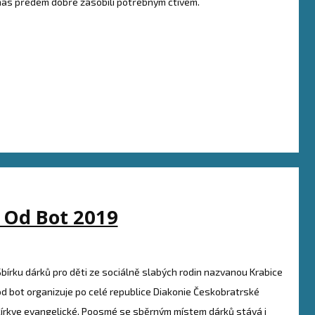
nás předem dobře zásobili potřebným čtivem.
 Od Bot 2019
Sbírku dárků pro děti ze sociálně slabých rodin nazvanou Krabice
od bot organizuje po celé republice Diakonie Českobratrské
církve evangelické. Poosmé se sběrným místem dárků stává i