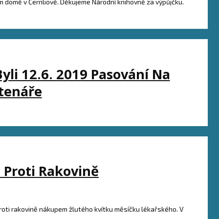
m domě v Černliově. Děkujeme Národní knihovně za výpůjčku.
Byli 12.6. 2019 Pasování Na
tenáře
 Proti Rakovině
roti rakovině nákupem žlutého kvítku měsíčku lékařského. V