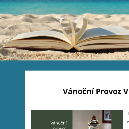
Vánoční Provoz V