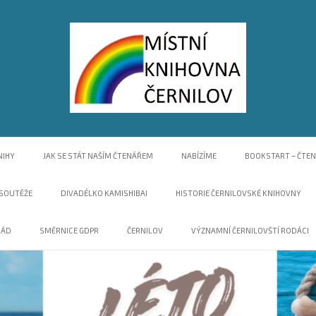
n-line katalog
NIHY
JAK SE STÁT NAŠÍM ČTENÁŘEM
NABÍZÍME
BOOKSTART – ČTE
 SOUTĚŽE
DIVADÉLKO KAMISHIBAI
HISTORIE ČERNILOVSKÉ KNIHOVNY
ŘÁD
SMĚRNICE GDPR
ČERNILOV
VÝZNAMNÍ ČERNILOVŠTÍ RODÁCI