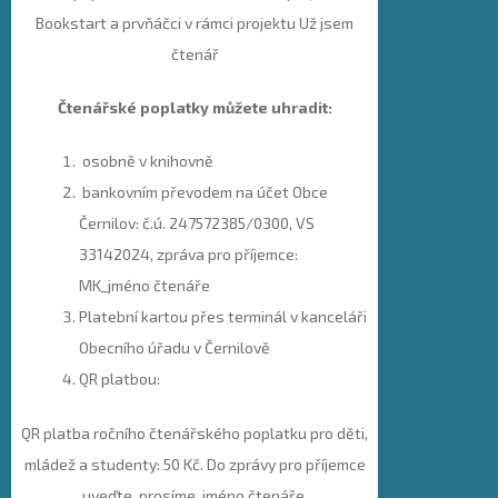
Bookstart a prvňáčci v rámci projektu Už jsem
čtenář
Čtenářské poplatky můžete uhradit:
osobně v knihovně
bankovním převodem na účet Obce
Černilov: č.ú. 247572385/0300, VS
33142024, zpráva pro příjemce:
MK_jméno čtenáře
Platební kartou přes terminál v kanceláři
Obecního úřadu v Černilově
QR platbou:
QR platba ročního čtenářského poplatku pro děti,
mládež a studenty: 50 Kč. Do zprávy pro příjemce
uveďte, prosíme, jméno čtenáře.