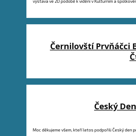
výstava ve 2D podobě k vidění v Kulturním a spolkové
Černilovští Prvňáčci 
Č
Český Den
Moc děkujeme všem, kteří letos podpořili Český den p