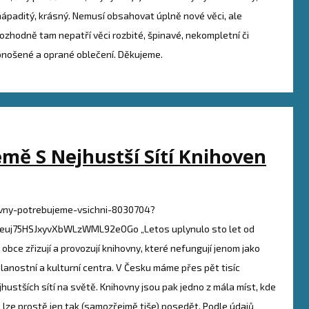
nápaditý, krásný. Nemusí obsahovat úplně nové věci, ale
rozhodně tam nepatří věci rozbité, špinavé, nekompletní či
onošené a oprané oblečení. Děkujeme.
mě S Nejhustší Sítí Knihoven
hovny-potrebujeme-vsichni-8030704?
j75HSJxyvXbWLzWML92eOGo „Letos uplynulo sto let od
obce zřizují a provozují knihovny, které nefungují jenom jako
ělanostní a kulturní centra. V Česku máme přes pět tisíc
hustších sítí na světě. Knihovny jsou pak jedno z mála míst, kde
 lze prostě jen tak (samozřejmě tiše) posedět. Podle údajů