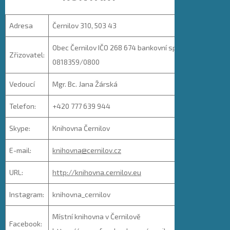
Adresa
Černilov 310, 503 43
Obec Černilov IČO 268 674 bankovní spojení: 108
Zřizovatel:
0818359/0800
Vedoucí
Mgr. Bc. Jana Žárská
Telefon:
+420 777 639 944
Skype:
Knihovna Černilov
E-mail:
knihovna@cernilov.cz
URL:
http://knihovna.cernilov.eu
Instagram:
knihovna_cernilov
Místní knihovna v Černilově
Facebook: