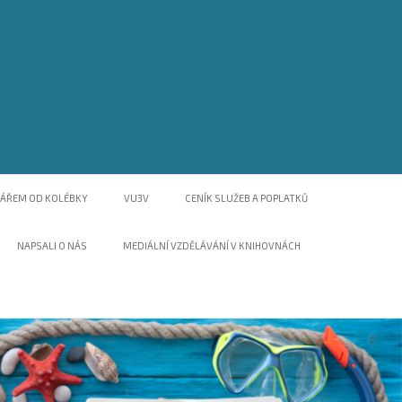
NÁŘEM OD KOLÉBKY
VU3V
CENÍK SLUŽEB A POPLATKŮ
NAPSALI O NÁS
MEDIÁLNÍ VZDĚLÁVÁNÍ V KNIHOVNÁCH