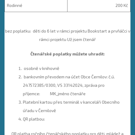
Rodinné
200 Kč
bez poplatku: děti do 6 let v rámci projektu Bookstart a prvňáčci v
rámci projektu Už jsem čtenář
Čtenářské poplatky můžete uhradit:
osobně v knihovně
bankovním převodem na účet Obce Černilov: č.ú.
247572385/0300, VS 33142024, zpráva pro
příjemce: MK_jméno čtenáře
Platební kartou přes terminál v kanceláři Obecního
úřadu v Černilově
QR platbou:
QR platba ročního čtenářského poplatku pro děti, mládež a