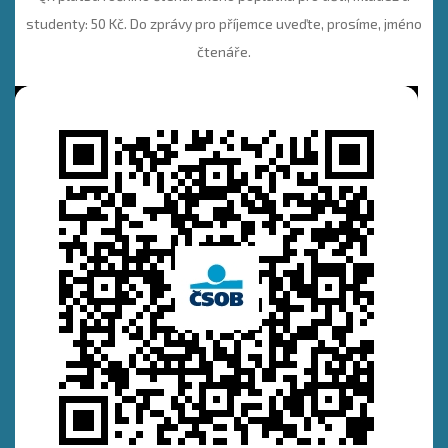
studenty: 50 Kč. Do zprávy pro příjemce uveďte, prosíme, jméno
čtenáře.