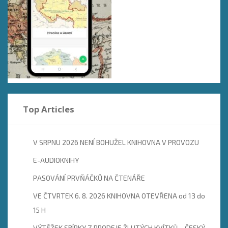
Top Articles
V SRPNU 2026 NENÍ BOHUŽEL KNIHOVNA V PROVOZU
E-AUDIOKNIHY
PASOVÁNÍ PRVŇÁČKŮ NA ČTENÁŘE
VE ČTVRTEK 6. 8. 2026 KNIHOVNA OTEVŘENA od 13 do
15 H
VÝTĚŽEK SBÍRKY Z PRODEJE ŽLUTÝCH KVÍTKŮ – ČESKÝ