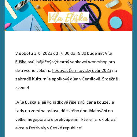
V sobotu 3. 6. 2023 od 14:30 do 19:30 bude mít
Víla
Eliška
svůj báječný výtvarný venkovní workshop pro
děti všeho věku na
Festival Černilovský dvůr 2023
na
zahradě
Kulturní a spolkový dům v Černilově
. Srdečně
zveme!
,,Víla Eliška a její Pohádková říše snů, čar a kouzel je
tady na zemi na oslavu dětského dne. Malování na
velké megaplátno s překvapením, které již rok obráží
akce a festivaly v České republice!