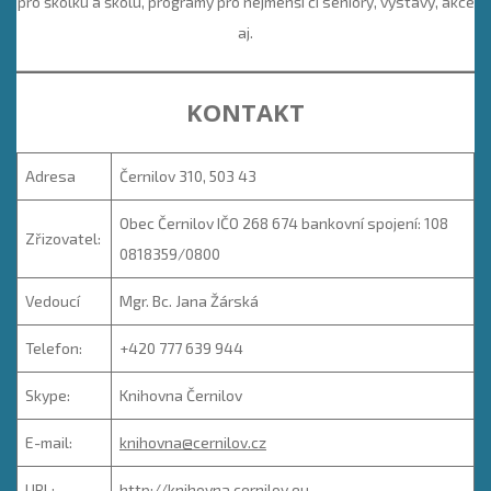
pro školku a školu, programy pro nejmenší či seniory, výstavy, akce
aj.
KONTAKT
Adresa
Černilov 310, 503 43
Obec Černilov IČO 268 674 bankovní spojení: 108
Zřizovatel:
0818359/0800
Vedoucí
Mgr. Bc. Jana Žárská
Telefon:
+420 777 639 944
Skype:
Knihovna Černilov
E-mail:
knihovna@cernilov.cz
URL:
http://knihovna.cernilov.eu